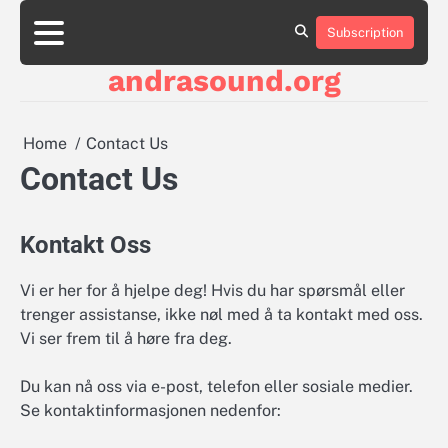
Skip
to
Subscription
About
Contact
Cookie
Privacy
Sitemap
Terms
content
Us
Us
Policy
Policy
and
andrasound.org
Conditions
Home
Contact Us
Contact Us
Kontakt Oss
Vi er her for å hjelpe deg! Hvis du har spørsmål eller
trenger assistanse, ikke nøl med å ta kontakt med oss.
Vi ser frem til å høre fra deg.
Du kan nå oss via e-post, telefon eller sosiale medier.
Se kontaktinformasjonen nedenfor: