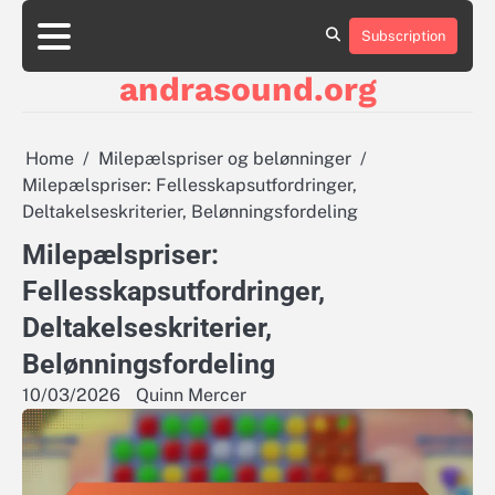
Skip
to
Subscription
About
Contact
Cookie
Privacy
Sitemap
Terms
content
Us
Us
Policy
Policy
and
andrasound.org
Conditions
Home
Milepælspriser og belønninger
Milepælspriser: Fellesskapsutfordringer,
Deltakelseskriterier, Belønningsfordeling
Milepælspriser:
Fellesskapsutfordringer,
Deltakelseskriterier,
Belønningsfordeling
10/03/2026
Quinn Mercer