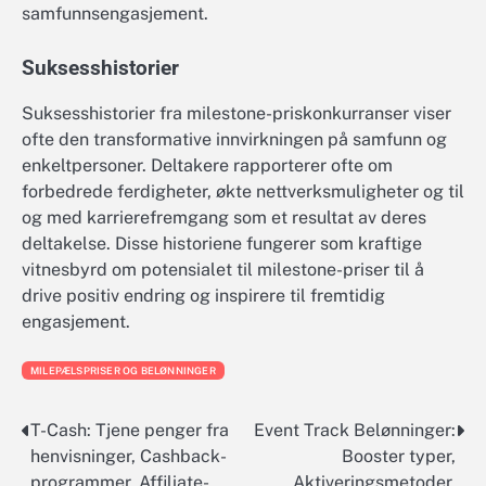
samfunnsengasjement.
Suksesshistorier
Suksesshistorier fra milestone-priskonkurranser viser
ofte den transformative innvirkningen på samfunn og
enkeltpersoner. Deltakere rapporterer ofte om
forbedrede ferdigheter, økte nettverksmuligheter og til
og med karrierefremgang som et resultat av deres
deltakelse. Disse historiene fungerer som kraftige
vitnesbyrd om potensialet til milestone-priser til å
drive positiv endring og inspirere til fremtidig
engasjement.
MILEPÆLSPRISER OG BELØNNINGER
T-Cash: Tjene penger fra
Event Track Belønninger:
Post
henvisninger, Cashback-
Booster typer,
navigation
programmer, Affiliate-
Aktiveringsmetoder,