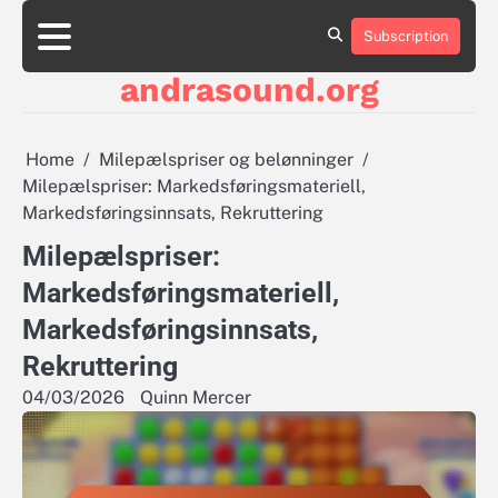
Skip
to
Subscription
About
Contact
Cookie
Privacy
Sitemap
Terms
content
Us
Us
Policy
Policy
and
andrasound.org
Conditions
Home
Milepælspriser og belønninger
Milepælspriser: Markedsføringsmateriell,
Markedsføringsinnsats, Rekruttering
Milepælspriser:
Markedsføringsmateriell,
Markedsføringsinnsats,
Rekruttering
04/03/2026
Quinn Mercer