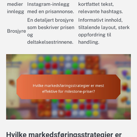
medier
Instagram-innlegg
kortfattet tekst,
innlegg
med en prisannonse.
relevante hashtags.
En detaljert brosjyre
Informativt innhold,
som beskriver prisen
tiltalende layout, sterk
Brosjyre
og
oppfordring til
deltakelsestrinnene.
handling.
Hvilke markedsføringsstrategier er