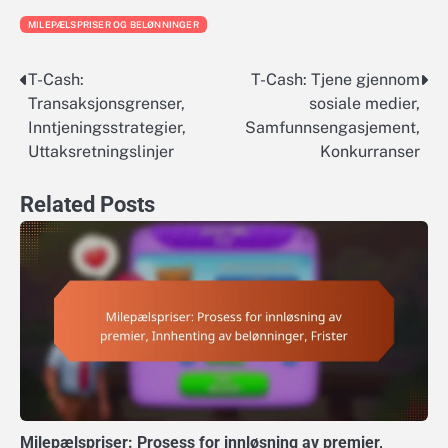
MILEPÆLSPRISER OG BELØNNINGER
T-Cash:
T-Cash: Tjene gjennom
Post
Transaksjonsgrenser,
sosiale medier,
navigation
Inntjeningsstrategier,
Samfunnsengasjement,
Uttaksretningslinjer
Konkurranser
Related Posts
Milepælspriser: Prosess for innløsning av premier,