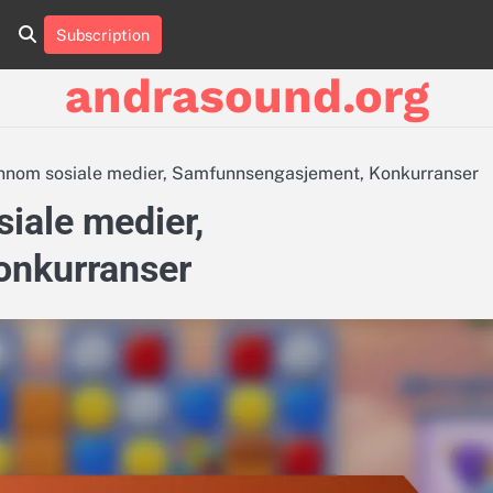
Subscription
About
Contact
Cookie
Privacy
Sitemap
Terms
Us
Us
Policy
Policy
and
andrasound.org
Conditions
ennom sosiale medier, Samfunnsengasjement, Konkurranser
iale medier,
onkurranser