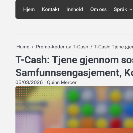
Skip
Hjem
Kontakt
Innhold
Om oss
Språk
to
content
Home
Promo-koder og T-Cash
T-Cash: Tjene gj
T-Cash: Tjene gjennom sos
Samfunnsengasjement, K
05/03/2026
Quinn Mercer