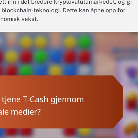
ett inn i det bredere kryptovalutamarkedet, og gi
g blockchain-teknologi. Dette kan åpne opp for
onomisk vekst.